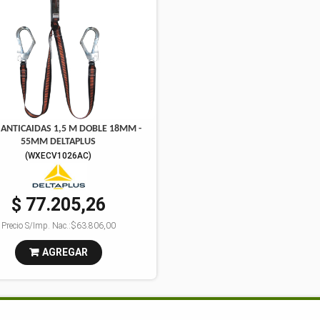
ANTICAIDAS 1,5 M DOBLE 18MM -
55MM DELTAPLUS
(
WXECV1026AC
)
$ 77.205,26
Precio S/Imp. Nac.:
$63.806,00
AGREGAR