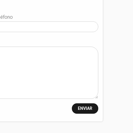
léfono
ENVIAR