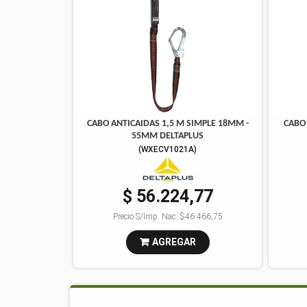
CABO ANTICAIDAS 1,5 M SIMPLE 18MM -
CABO 
55MM DELTAPLUS
(
WXECV1021A
)
$ 56.224,77
Precio S/Imp. Nac.:
$46.466,75
AGREGAR