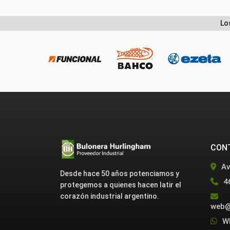
Lo
CON
Av
Desde hace 50 años potenciamos y
4
protegemos a quienes hacen latir el
corazón industrial argentino.
web@
W