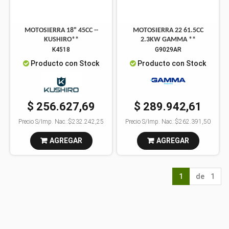
MOTOSIERRA 18" 45CC --
MOTOSIERRA 22 61.5CC
KUSHIRO**
2.3KW GAMMA **
K4518
G9029AR
Producto con Stock
Producto con Stock
$ 256.627,69
$ 289.942,61
Precio S/Imp. Nac.:
$232.242,25
Precio S/Imp. Nac.:
$262.391,50
AGREGAR
AGREGAR
1
de 1