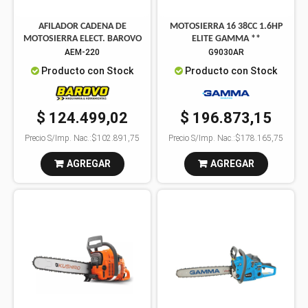
AFILADOR CADENA DE
MOTOSIERRA 16 38CC 1.6HP
MOTOSIERRA ELECT. BAROVO
ELITE GAMMA **
AEM-220
G9030AR
Producto con Stock
Producto con Stock
$ 124.499,02
$ 196.873,15
Precio S/Imp. Nac.:
$102.891,75
Precio S/Imp. Nac.:
$178.165,75
AGREGAR
AGREGAR