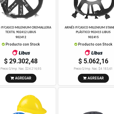
 P/CASCO MILENIUM CREMALLERA
ARNÉS P/CASCO MILENIUM STA
TEXTIL 902412 LIBUS
PLÁSTICO 902415 LIBUS
902412
902415
Producto con Stock
Producto con Stock
$ 29.302,48
$ 5.062,16
Precio S/Imp. Nac.:
$24.216,93
Precio S/Imp. Nac.:
$4.183,61
AGREGAR
AGREGAR