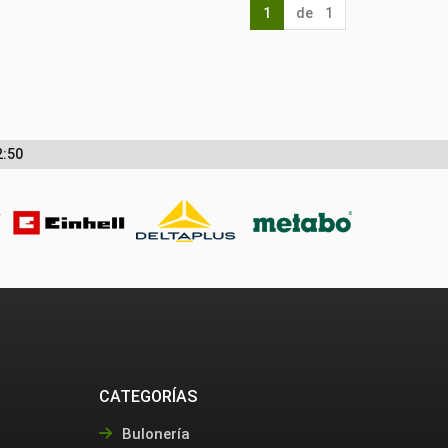
1
de 1
2:50
CATEGORÍAS
Bulonería