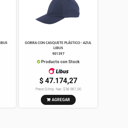
IBUS
GORRA CON CASQUETE PLÁSTICO - AZUL
LIBUS
901397
Producto con Stock
$ 47.174,27
Precio S/Imp. Nac.:
$38.987,00
AGREGAR