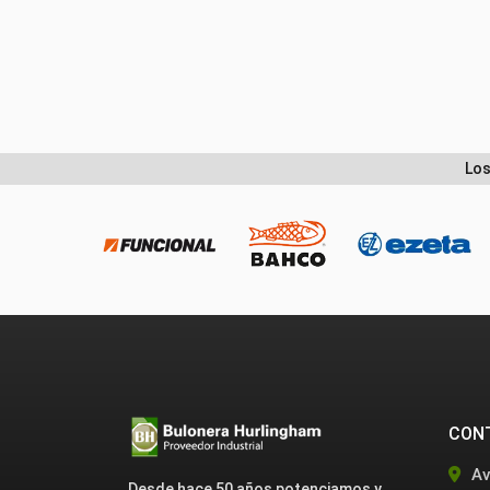
Los
CON
Av
Desde hace 50 años potenciamos y