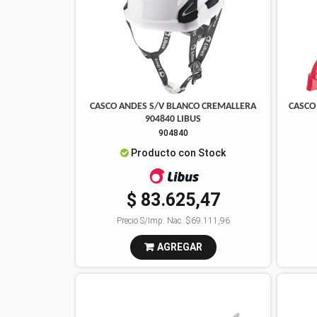
CASCO ANDES S/V BLANCO CREMALLERA
CASCO
904840 LIBUS
904840
Producto con Stock
$ 83.625,47
Precio S/Imp. Nac.:
$69.111,96
AGREGAR