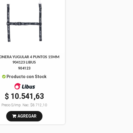
ONERA YUGULAR 4 PUNTOS 15MM
904123 LIBUS
904123
Producto con Stock
$ 10.541,63
Precio S/Imp. Nac.:
$8.712,10
AGREGAR