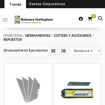
Ventas Corporativas
Tienda
0
Toggle navigation
FERRETERIA
/
HERRAMIENTAS
/
CUTTERS Y ACCESORIOS
/
REPUESTOS
Se encontraron
3
productos