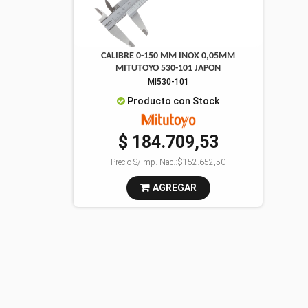
CALIBRE 0-150 MM INOX 0,05MM
MITUTOYO 530-101 JAPON
MI530-101
Producto con Stock
$ 184.709,53
Precio S/Imp. Nac.:
$152.652,50
AGREGAR