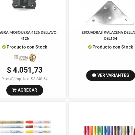
AGRA MOSQUERA 4126 DELLAVO
ESCUADRAS P/ALACENA DELL
4126
DEL104
Producto con Stock
Producto con Stock
$ 4.051,73
VER VARIANTES
Precio S/Imp. Nac.:
$3.348,54
AGREGAR