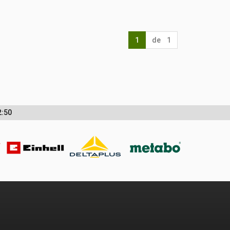
1
de 1
2:50