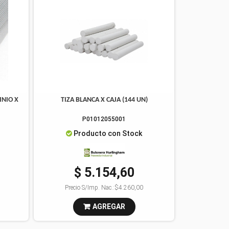
INIO X
TIZA BLANCA X CAJA (144 UN)
P01012055001
Producto con Stock
$ 5.154,60
Precio S/Imp. Nac.:
$4.260,00
AGREGAR