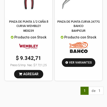
PINZA DE PUNTA 1/2 CAÑA 8
PINZA DE PUNTA CURVA 2477G
CURVA WEMBLEY
BAHCO
WE8239
BAHPICUR
Producto con Stock
Producto con Stock
$ 9.342,71
VER VARIANTES
Precio S/Imp. Nac.:
$7.721,25
AGREGAR
1
de 1