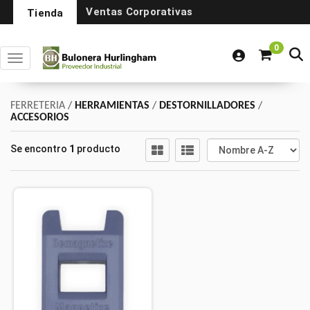
Ventas Corporativas
Tienda
0
Toggle navigation
FERRETERIA
/
HERRAMIENTAS
/
DESTORNILLADORES
/
ACCESORIOS
Se encontro
1
producto