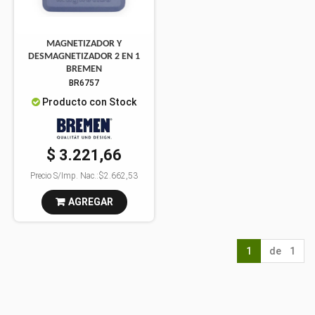
MAGNETIZADOR Y
DESMAGNETIZADOR 2 EN 1
BREMEN
BR6757
Producto con Stock
$ 3.221,66
Precio S/Imp. Nac.:
$2.662,53
AGREGAR
1
de 1