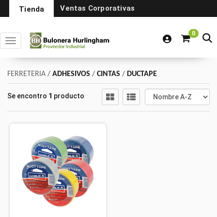
Ventas Corporativas
Tienda
0
Toggle navigation
FERRETERIA
/
ADHESIVOS
/
CINTAS
/
DUCTAPE
Se encontro
1
producto