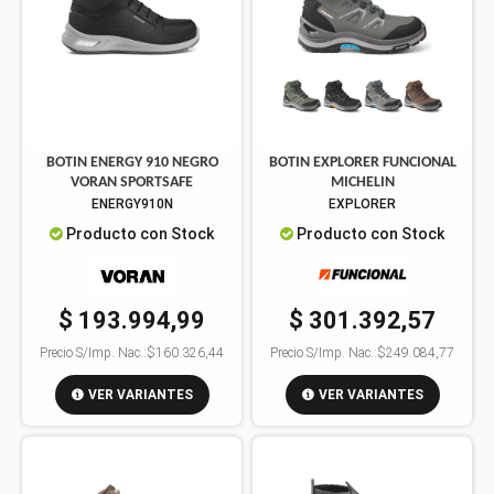
BOTIN ENERGY 910 NEGRO
BOTIN EXPLORER FUNCIONAL
VORAN SPORTSAFE
MICHELIN
ENERGY910N
EXPLORER
Producto con Stock
Producto con Stock
$ 193.994,99
$ 301.392,57
Precio S/Imp. Nac.:
$160.326,44
Precio S/Imp. Nac.:
$249.084,77
VER VARIANTES
VER VARIANTES