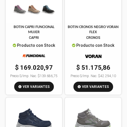
BOTIN CAPRI FUNCIONAL
BOTIN CRONOS NEGRO VORAN
MUJER
FLEX
CAPRI
CRONOS
Producto con Stock
Producto con Stock
$ 169.020,97
$ 51.175,86
Precio S/Imp. Nac.:
$139.686,75
Precio S/Imp. Nac.:
$42.294,10
VER VARIANTES
VER VARIANTES