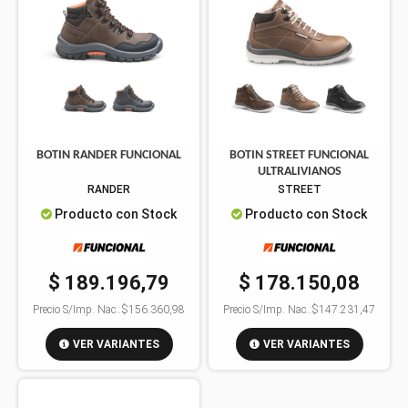
BOTIN RANDER FUNCIONAL
BOTIN STREET FUNCIONAL
ULTRALIVIANOS
RANDER
STREET
Producto con Stock
Producto con Stock
$ 189.196,79
$ 178.150,08
Precio S/Imp. Nac.:
$156.360,98
Precio S/Imp. Nac.:
$147.231,47
VER VARIANTES
VER VARIANTES