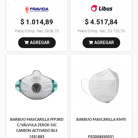
$ 1.014,89
$ 4.517,84
Precio S/Imp. Nac.:
$838,75
Precio S/Imp. Nac.:
$3.733,76
AGREGAR
AGREGAR
BARBIJO MASCARILLA FFP3RD
BARBIJO MASCARILLA KN95
C/VÁLVULA ZERO0 32C
CARBON ACTIVADO BLS
1051883
P02008090051