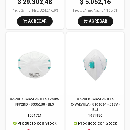
$ 29.302,48
$ 5.062,16
Precio S/Imp. Nac.:
$24.216,93
Precio S/Imp. Nac.:
$4.183,61
AGREGAR
AGREGAR
BARBIJO MASCARILLA 128BW
BARBIJO MASCARILLA
FFP2RD - 8006188 - BLS
C/VALVULA - 8101014 - 513V -
BLS
1051721
1051886
Producto con Stock
Producto con Stock