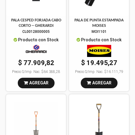
PALA CESPED FORJADA CABO
PALA DE PUNTA ESTAMPADA
CORTO -- GHERARDI
MOISES
CL00128000005
MOI1101
Producto con Stock
Producto con Stock
$ 77.909,82
$ 19.495,27
Precio S/Imp. Nac.:
$64.388,28
Precio S/Imp. Nac.:
$16.111,79
AGREGAR
AGREGAR