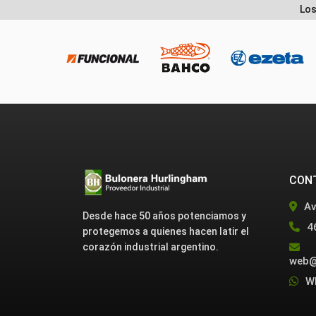
Los
CON
Av
Desde hace 50 años potenciamos y
4
protegemos a quienes hacen latir el
corazón industrial argentino.
web@
W