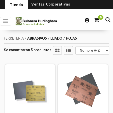
Ventas Corporativas
Tienda
0
Toggle navigation
FERRETERIA
/
ABRASIVOS
/
LIJADO
/
HOJAS
Se encontraron
5
productos