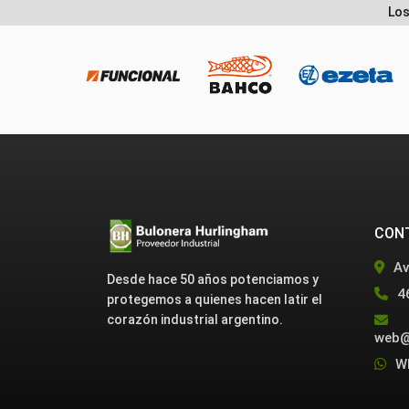
Los
CON
Av
Desde hace 50 años potenciamos y
4
protegemos a quienes hacen latir el
corazón industrial argentino.
web@
W