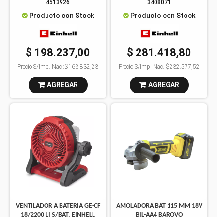
4513926
3408071
Producto con Stock
Producto con Stock
$ 198.237,00
$ 281.418,80
Precio S/Imp. Nac.:
$163.832,23
Precio S/Imp. Nac.:
$232.577,52
AGREGAR
AGREGAR
VENTILADOR A BATERIA GE-CF
AMOLADORA BAT 115 MM 18V
18/2200 LI S/BAT. EINHELL
BIL-AA4 BAROVO