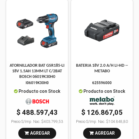
ATORNILLADOR BAT GSR185-LI
BATERIA 18V 2.0 A/H LI-HD --
18V 1.5AH 13MM LT C/2BAT
METABO
BOSCH 06019K30H0
I06019K30H0
625596000
Producto con Stock
Producto con Stock
$ 488.597,43
$ 126.867,05
Precio S/Imp. Nac.:
$403.799,53
Precio S/Imp. Nac.:
$104.848,80
AGREGAR
AGREGAR