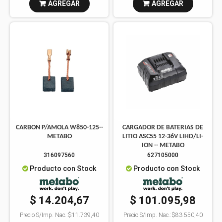
AGREGAR
AGREGAR
CARBON P/AMOLA W850-125--
CARGADOR DE BATERIAS DE
METABO
LITIO ASC55 12-36V LIHD/LI-
ION -- METABO
316097560
627105000
Producto con Stock
Producto con Stock
$ 14.204,67
$ 101.095,98
Precio S/Imp. Nac.:
$11.739,40
Precio S/Imp. Nac.:
$83.550,40