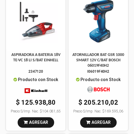
ASPIRADORA A BATERIA 18V
ATORNILLADOR BAT GSR 1000
TE-VC 18 LI S/BAT EINHELL
SMART 12V C/BAT BOSCH
06019F40H2
2347120
I06019F40H2
Producto con Stock
Producto con Stock
$ 125.938,80
$ 205.210,02
Precio S/Imp. Nac.:
$104.081,65
Precio S/Imp. Nac.:
$169.595,06
AGREGAR
AGREGAR