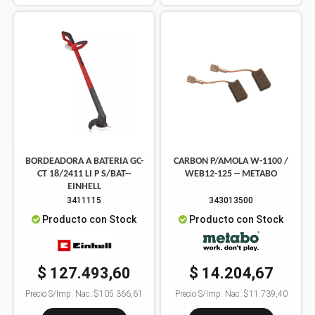
BORDEADORA A BATERIA GC-
CARBON P/AMOLA W-1100 /
CT 18/2411 LI P S/BAT--
WEB12-125 -- METABO
EINHELL
3411115
343013500
Producto con Stock
Producto con Stock
$ 127.493,60
$ 14.204,67
Precio S/Imp. Nac.:
$105.366,61
Precio S/Imp. Nac.:
$11.739,40