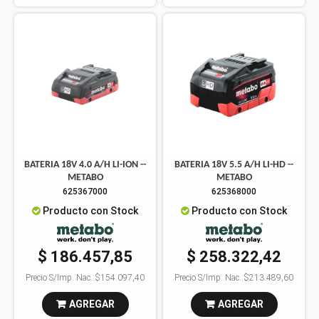
BATERIA 18V 4.0 A/H LI-ION --
BATERIA 18V 5.5 A/H LI-HD --
METABO
METABO
625367000
625368000
Producto con Stock
Producto con Stock
$ 186.457,85
$ 258.322,42
Precio S/Imp. Nac.:
$154.097,40
Precio S/Imp. Nac.:
$213.489,60
AGREGAR
AGREGAR