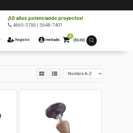
¡50 años potenciando proyectos!
4665-3786 | 5648-7401
0
r
Registro
Invitado
($
0,00
)