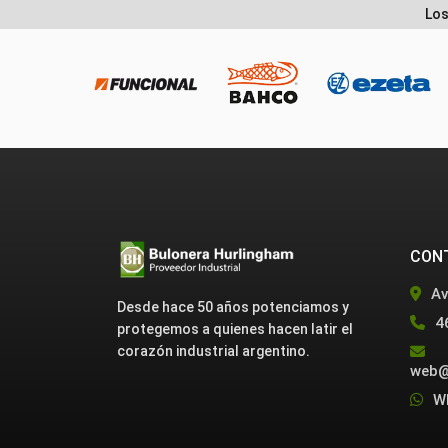
Los
CON
Av
Desde hace 50 años potenciamos y
4
protegemos a quienes hacen latir el
corazón industrial argentino.
web@
W