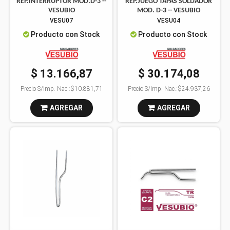
REP.INTERRUPTOR MOD.D-3 --
REP.JUEGO TAPAS SOLDADOR
VESUBIO
MOD. D-3 -- VESUBIO
VESU07
VESU04
Producto con Stock
Producto con Stock
$ 13.166,87
$ 30.174,08
Precio S/Imp. Nac.:
$10.881,71
Precio S/Imp. Nac.:
$24.937,26
AGREGAR
AGREGAR