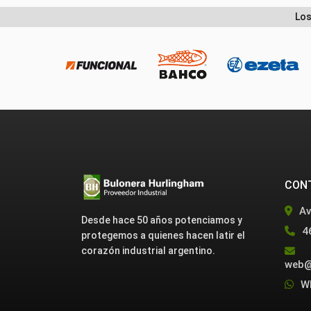
Los
CON
Av
Desde hace 50 años potenciamos y
4
protegemos a quienes hacen latir el
corazón industrial argentino.
web@
W