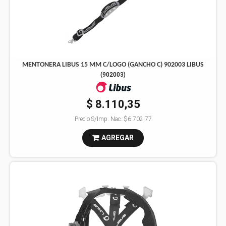
MENTONERA LIBUS 15 MM C/LOGO (GANCHO C) 902003 LIBUS
(
902003
)
$ 8.110,35
Precio S/Imp. Nac.:
$6.702,77
AGREGAR