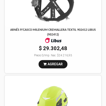
ARNÉS P/CASCO MILENIUM CREMALLERA TEXTIL 902412 LIBUS
(
902412
)
$ 29.302,48
Precio S/Imp. Nac.:
$24.216,93
AGREGAR