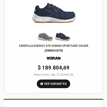
ZAPATILLA ENERGY 470 VORAN SPORTSAFE MUJER
(
ENERGY470
)
$ 189.804,69
Precio S/Imp. Nac.:
$156.863,38
VER VARIANTES