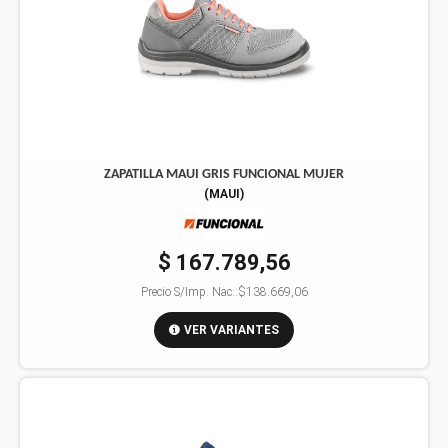
ZAPATILLA MAUI GRIS FUNCIONAL MUJER
(
MAUI
)
$ 167.789,56
Precio S/Imp. Nac.:
$138.669,06
VER VARIANTES